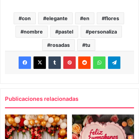
con
elegante
en
flores
nombre
pastel
personaliza
rosadas
tu
Facebook
X
Tumblr
Pinterest
Reddit
WhatsApp
Telegra
Publicaciones relacionadas