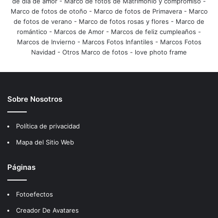
de día de amor
-
Marco de fotos de Matrimonio y compromiso
-
Marco de fotos de otoño
-
Marco de fotos de Primavera
-
Marco
de fotos de verano
-
Marco de fotos rosas y flores
-
Marco de
romántico
-
Marcos de Amor
-
Marcos de feliz cumpleaños
-
Marcos de Invierno
-
Marcos Fotos Infantiles
-
Marcos Fotos
Navidad
-
Otros Marco de fotos
-
love photo frame
Sobre Nosotros
Política de privacidad
Mapa del Sitio Web
Páginas
Fotoefectos
Creador De Avatares