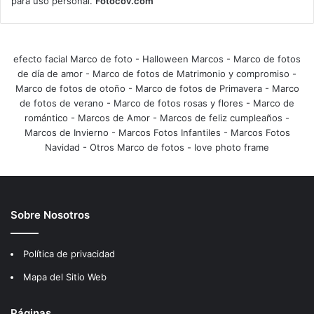
para uso personal.
Fotocov.com
efecto facial Marco de foto
-
Halloween Marcos
-
Marco de fotos
de día de amor
-
Marco de fotos de Matrimonio y compromiso
-
Marco de fotos de otoño
-
Marco de fotos de Primavera
-
Marco
de fotos de verano
-
Marco de fotos rosas y flores
-
Marco de
romántico
-
Marcos de Amor
-
Marcos de feliz cumpleaños
-
Marcos de Invierno
-
Marcos Fotos Infantiles
-
Marcos Fotos
Navidad
-
Otros Marco de fotos
-
love photo frame
Sobre Nosotros
Política de privacidad
Mapa del Sitio Web
Páginas