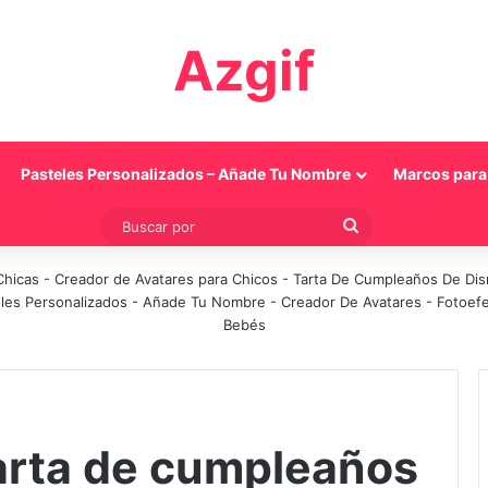
Azgif
Pasteles Personalizados – Añade Tu Nombre
Marcos para 
Buscar
por
Chicas
-
Creador de Avatares para Chicos
-
Tarta De Cumpleaños De Di
les Personalizados - Añade Tu Nombre
-
Creador De Avatares
-
Fotoef
Bebés
tarta de cumpleaños