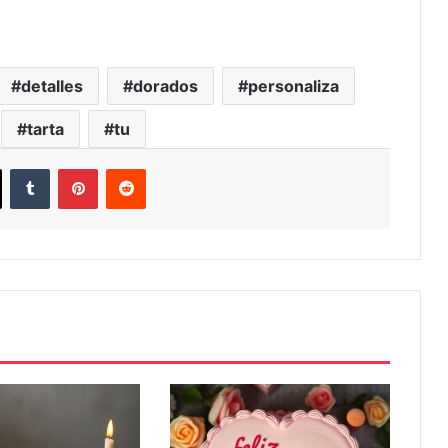
detalles
dorados
personaliza
tarta
tu
ook
X
Tumblr
Pinterest
Reddit