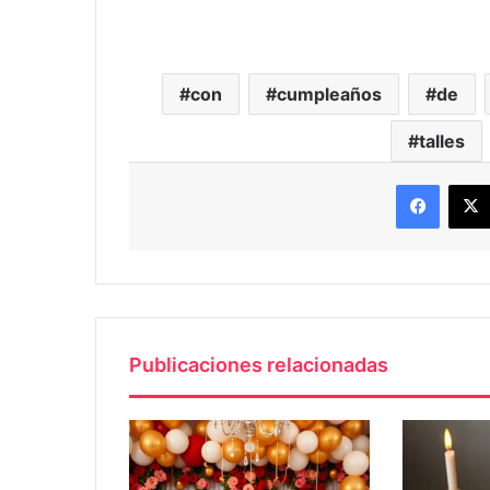
con
cumpleaños
de
talles
Faceb
Publicaciones relacionadas