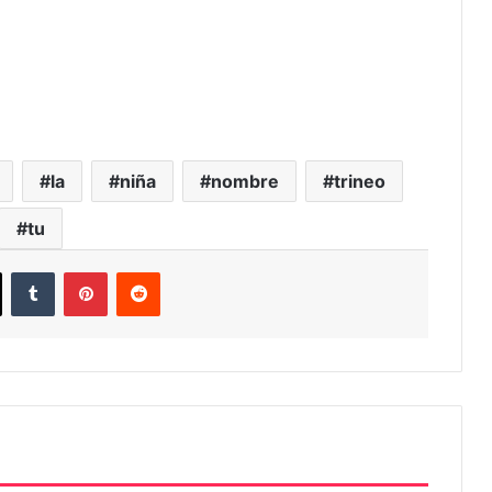
la
niña
nombre
trineo
tu
ook
X
Tumblr
Pinterest
Reddit