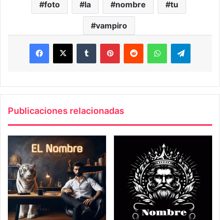
foto
la
nombre
tu
vampiro
Facebook
X
Tumblr
Pinterest
Reddit
WhatsApp
Telegra
Publicaciones relacionadas