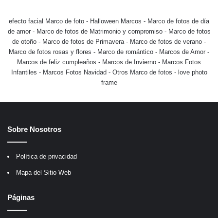
efecto facial Marco de foto
-
Halloween Marcos
-
Marco de fotos de día
de amor
-
Marco de fotos de Matrimonio y compromiso
-
Marco de fotos
de otoño
-
Marco de fotos de Primavera
-
Marco de fotos de verano
-
Marco de fotos rosas y flores
-
Marco de romántico
-
Marcos de Amor
-
Marcos de feliz cumpleaños
-
Marcos de Invierno
-
Marcos Fotos
Infantiles
-
Marcos Fotos Navidad
-
Otros Marco de fotos
-
love photo
frame
Sobre Nosotros
Política de privacidad
Mapa del Sitio Web
Páginas