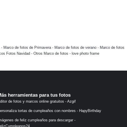
-
Marco de fotos de Primavera
-
Marco de fotos de verano
-
Marco de fotos
cos Fotos Navidad
-
Otros Marco de fotos
-
love photo frame
ás herramientas para tus fotos
ditor de fotos y marcos online gratuitos - Azgif
ersonaliza tortas de cumpleaños con nombres - HapyBirthday
mágenes de feliz cumpleaños para descargar -
elizCumpleanos24