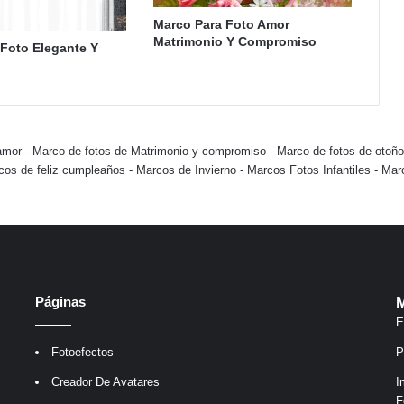
Marco Para Foto Amor
Matrimonio Y Compromiso
Foto Elegante Y
amor
-
Marco de fotos de Matrimonio y compromiso
-
Marco de fotos de otoño
cos de feliz cumpleaños
-
Marcos de Invierno
-
Marcos Fotos Infantiles
-
Mar
Páginas
M
E
Fotoefectos
P
Creador De Avatares
I
F