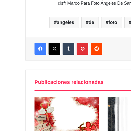
disfr Marco Para Foto Ángeles De San
angeles
de
foto
Facebook
X
Tumblr
Pinterest
Reddit
Publicaciones relacionadas