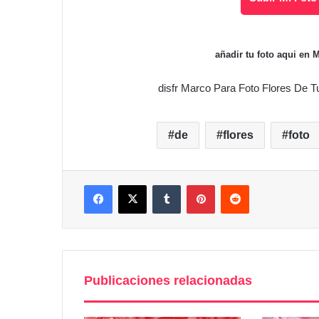
añadir tu foto aqui en 
disfr Marco Para Foto Flores De T
de
flores
foto
Facebook
X
Tumblr
Pinterest
Reddit
Publicaciones relacionadas