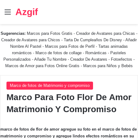
Azgif
Menú
Sugerencias:
Marcos para Fotos Gratis
-
Creador de Avatares para Chicas
-
Creador de Avatares para Chicos
-
Tarta De Cumpleaños De Disney
-
Añadir
Nombre Al Pastel
-
Marcos para Fotos de Perfil
-
Tartas animadas
románticos
-
Marco de fotos de collage
-
Románticas
-
Pasteles
Personalizados - Añade Tu Nombre
-
Creador De Avatares
-
Fotoefectos
-
Marcos de Amor para Fotos Online Gratis
-
Marcos para Niños y Bebés
Marco de fotos de Matrimonio y compromiso
Marco Para Foto Flor De Amor
Matrimonio Y Compromiso
marco de fotos de flor de amor agregue su foto en el marco de fotos de
matrimonio y compromiso y agregue lindos efectos románticos en su