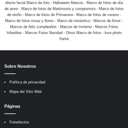
efecto facial Marco de foto
-
Halloween Marcos
-
Marco de fotos de día
de amor
-
Marco de fotos de Matrimonio y compromiso
-
Marco de fotos
de otoño
-
Marco de fotos de Primavera
-
Marco de fotos de verano
-
Marco de fotos rosas y flores
-
Marco de romántico
-
Marcos de Amor
-
Marcos de feliz cumpleaños
-
Marcos de Invierno
-
Marcos Fotos
Infantiles
-
Marcos Fotos Navidad
-
Otros Marco de fotos
-
love photo
frame
Sobre Nosotros
Política de privacidad
Mapa del Sitio Web
Páginas
Fotoefectos