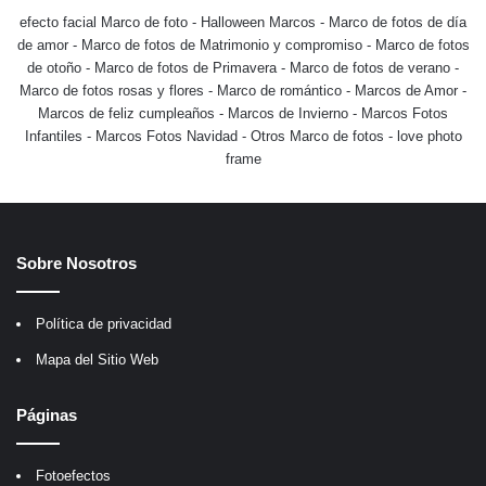
efecto facial Marco de foto
-
Halloween Marcos
-
Marco de fotos de día
de amor
-
Marco de fotos de Matrimonio y compromiso
-
Marco de fotos
de otoño
-
Marco de fotos de Primavera
-
Marco de fotos de verano
-
Marco de fotos rosas y flores
-
Marco de romántico
-
Marcos de Amor
-
Marcos de feliz cumpleaños
-
Marcos de Invierno
-
Marcos Fotos
Infantiles
-
Marcos Fotos Navidad
-
Otros Marco de fotos
-
love photo
frame
Sobre Nosotros
Política de privacidad
Mapa del Sitio Web
Páginas
Fotoefectos