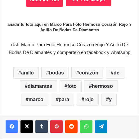
añadir tu foto aqui en Marco Para Foto Hermoso Corazón Rojo Y
Anillo De Bodas De Diamantes
disfr Marco Para Foto Hermoso Corazón Rojo Y Anillo De
Bodas De Diamantes y compártelo en facebook y whatsapp
anillo
bodas
corazón
de
diamantes
foto
hermoso
marco
para
rojo
y
Facebook
X
Tumblr
Pinterest
Reddit
WhatsApp
Telegram