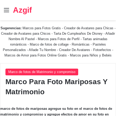
Azgif
Menú
Sugerencias:
Marcos para Fotos Gratis
-
Creador de Avatares para Chicas
-
Creador de Avatares para Chicos
-
Tarta De Cumpleaños De Disney
-
Añadir
Nombre Al Pastel
-
Marcos para Fotos de Perfil
-
Tartas animadas
románticos
-
Marco de fotos de collage
-
Románticas
-
Pasteles
Personalizados - Añade Tu Nombre
-
Creador De Avatares
-
Fotoefectos
-
Marcos de Amor para Fotos Online Gratis
-
Marcos para Niños y Bebés
Marco de fotos de Matrimonio y compromiso
Marco Para Foto Mariposas Y
Matrimonio
marco de fotos de mariposas agregue su foto en el marco de fotos de
matrimonio y compromiso y agregue efectos de amor en su foto en