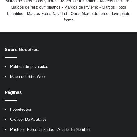
Marco de fotos rosas y flores
-
Marco de romántico
-
Marcos de Amor
-
Marcos de feliz cumpleaños
-
Marcos de Invierno
-
Marcos Fotos
Infantiles
-
Marcos Fotos Navidad
-
Otros Marco de fotos
-
love photo
frame
Sobre Nosotros
Política de privacidad
Mapa del Sitio Web
Páginas
Fotoefectos
Creador De Avatares
Pasteles Personalizados - Añade Tu Nombre