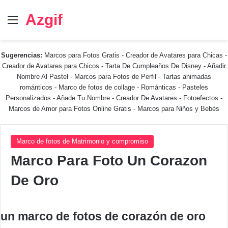
Azgif
Menú
Sugerencias:
Marcos para Fotos Gratis
-
Creador de Avatares para Chicas
-
Creador de Avatares para Chicos
-
Tarta De Cumpleaños De Disney
-
Añadir
Nombre Al Pastel
-
Marcos para Fotos de Perfil
-
Tartas animadas
románticos
-
Marco de fotos de collage
-
Románticas
-
Pasteles
Personalizados - Añade Tu Nombre
-
Creador De Avatares
-
Fotoefectos
-
Marcos de Amor para Fotos Online Gratis
-
Marcos para Niños y Bebés
Marco de fotos de Matrimonio y compromiso
Marco Para Foto Un Corazon
De Oro
un marco de fotos de corazón de oro