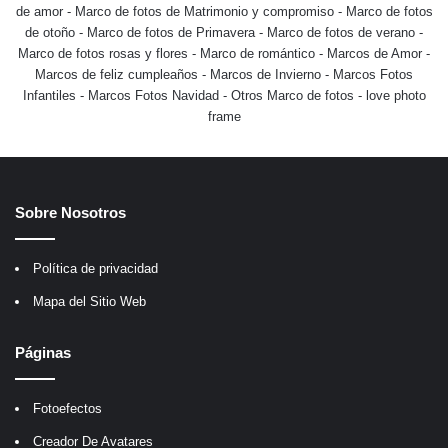
de amor
-
Marco de fotos de Matrimonio y compromiso
-
Marco de fotos
de otoño
-
Marco de fotos de Primavera
-
Marco de fotos de verano
-
Marco de fotos rosas y flores
-
Marco de romántico
-
Marcos de Amor
-
Marcos de feliz cumpleaños
-
Marcos de Invierno
-
Marcos Fotos
Infantiles
-
Marcos Fotos Navidad
-
Otros Marco de fotos
-
love photo
frame
Sobre Nosotros
Política de privacidad
Mapa del Sitio Web
Páginas
Fotoefectos
Creador De Avatares