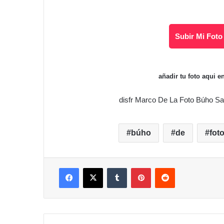
Subir Mi Foto
añadir tu foto aqui 
disfr Marco De La Foto Búho Sa
búho
de
fot
Facebook
X
Tumblr
Pinterest
Reddit