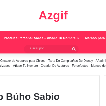
Azgif
Pasteles Personalizados – Añade Tu Nombre
Marcos para 
Buscar
por
-
Creador de Avatares para Chicos
-
Tarta De Cumpleaños De Disney
-
Añadir 
alizados - Añade Tu Nombre
-
Creador De Avatares
-
Fotoefectos
-
Marcos de 
o Búho Sabio