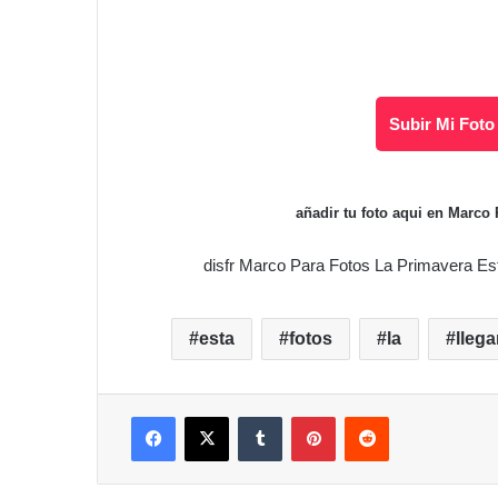
Subir Mi Foto
añadir tu foto aqui en Marco
disfr Marco Para Fotos La Primavera Es
esta
fotos
la
lleg
Facebook
X
Tumblr
Pinterest
Reddit