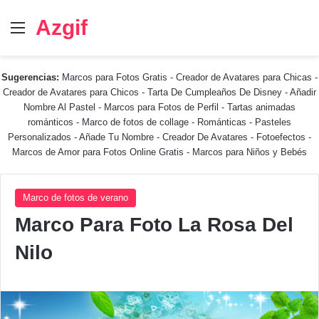
Azgif
Menú
Sugerencias:
Marcos para Fotos Gratis
-
Creador de Avatares para Chicas
-
Creador de Avatares para Chicos
-
Tarta De Cumpleaños De Disney
-
Añadir
Nombre Al Pastel
-
Marcos para Fotos de Perfil
-
Tartas animadas
románticos
-
Marco de fotos de collage
-
Románticas
-
Pasteles
Personalizados - Añade Tu Nombre
-
Creador De Avatares
-
Fotoefectos
-
Marcos de Amor para Fotos Online Gratis
-
Marcos para Niños y Bebés
Marco de fotos de verano
Marco Para Foto La Rosa Del
Nilo