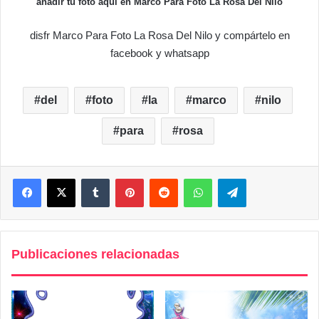
añadir tu foto aqui en Marco Para Foto La Rosa Del Nilo
disfr Marco Para Foto La Rosa Del Nilo y compártelo en
facebook y whatsapp
del
foto
la
marco
nilo
para
rosa
Facebook
X
Tumblr
Pinterest
Reddit
WhatsApp
Telegram
Publicaciones relacionadas