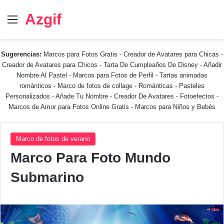
Azgif
Menú
Sugerencias:
Marcos para Fotos Gratis
-
Creador de Avatares para Chicas
-
Creador de Avatares para Chicos
-
Tarta De Cumpleaños De Disney
-
Añadir
Nombre Al Pastel
-
Marcos para Fotos de Perfil
-
Tartas animadas
románticos
-
Marco de fotos de collage
-
Románticas
-
Pasteles
Personalizados - Añade Tu Nombre
-
Creador De Avatares
-
Fotoefectos
-
Marcos de Amor para Fotos Online Gratis
-
Marcos para Niños y Bebés
Marco de fotos de verano
Marco Para Foto Mundo
Submarino