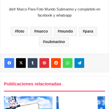
disfr Marco Para Foto Mundo Submarino y compártelo en
facebook y whatsapp
foto
marco
mundo
para
submarino
Facebook
X
Tumblr
Pinterest
Reddit
WhatsApp
Telegram
Publicaciones relacionadas