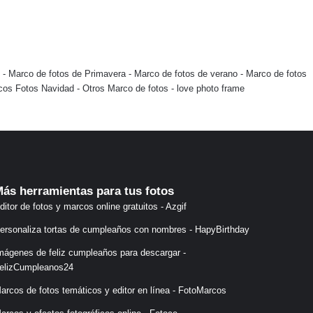
-
Marco de fotos de Primavera
-
Marco de fotos de verano
-
Marco de fotos
cos Fotos Navidad
-
Otros Marco de fotos
-
love photo frame
ás herramientas para tus fotos
ditor de fotos y marcos online gratuitos - Azgif
ersonaliza tortas de cumpleaños con nombres - HapyBirthday
mágenes de feliz cumpleaños para descargar -
elizCumpleanos24
arcos de fotos temáticos y editor en línea - FotoMarcos