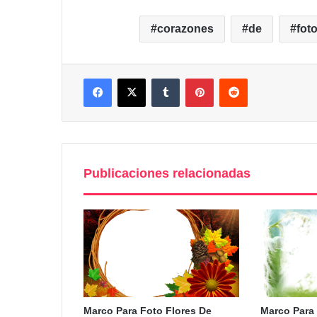
corazones
de
fot
Facebook
X
Tumblr
Pinterest
Reddit
Publicaciones relacionadas
Marco Para Foto Flores De
Marco Para 