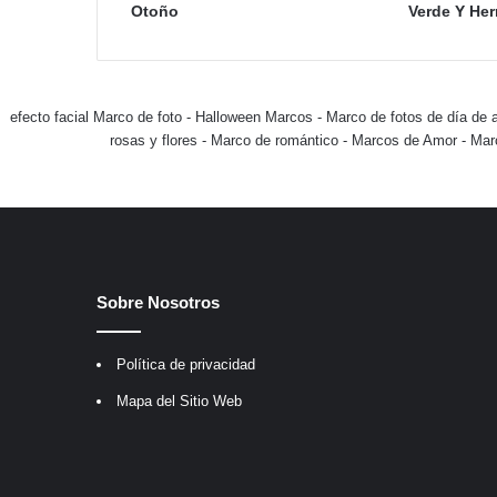
Otoño
Verde Y He
efecto facial Marco de foto
-
Halloween Marcos
-
Marco de fotos de día de 
rosas y flores
-
Marco de romántico
-
Marcos de Amor
-
Mar
Sobre Nosotros
Política de privacidad
Mapa del Sitio Web