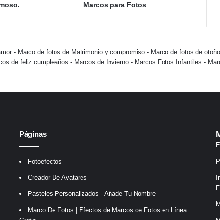
rmoso.
Marcos para Fotos
amor
-
Marco de fotos de Matrimonio y compromiso
-
Marco de fotos de otoño
cos de feliz cumpleaños
-
Marcos de Invierno
-
Marcos Fotos Infantiles
-
Mar
Páginas
M
E
Fotoefectos
P
Creador De Avatares
I
F
Pasteles Personalizados - Añade Tu Nombre
M
Marco De Fotos | Efectos de Marcos de Fotos en Línea