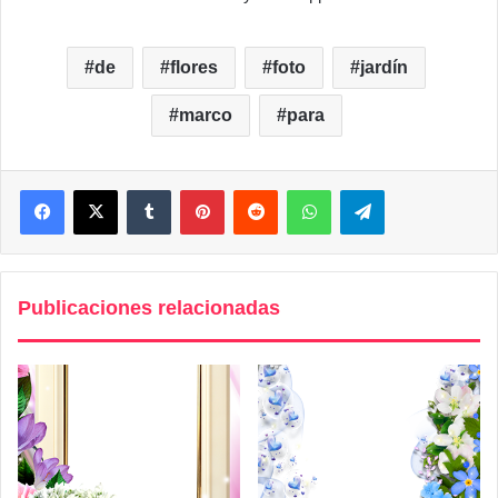
de
flores
foto
jardín
marco
para
Facebook
X
Tumblr
Pinterest
Reddit
WhatsApp
Telegram
Publicaciones relacionadas