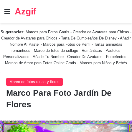
Azgif
Menú
Sugerencias:
Marcos para Fotos Gratis
-
Creador de Avatares para Chicas
-
Creador de Avatares para Chicos
-
Tarta De Cumpleaños De Disney
-
Añadir
Nombre Al Pastel
-
Marcos para Fotos de Perfil
-
Tartas animadas
románticos
-
Marco de fotos de collage
-
Románticas
-
Pasteles
Personalizados - Añade Tu Nombre
-
Creador De Avatares
-
Fotoefectos
-
Marcos de Amor para Fotos Online Gratis
-
Marcos para Niños y Bebés
Marco de fotos rosas y flores
Marco Para Foto Jardín De
Flores