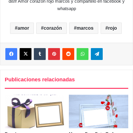
disfr Amor corazon rojo marcos y compártelo en facebook y
whatsapp
amor
corazón
marcos
rojo
Facebook
X
Tumblr
Pinterest
Reddit
WhatsApp
Telegram
Publicaciones relacionadas