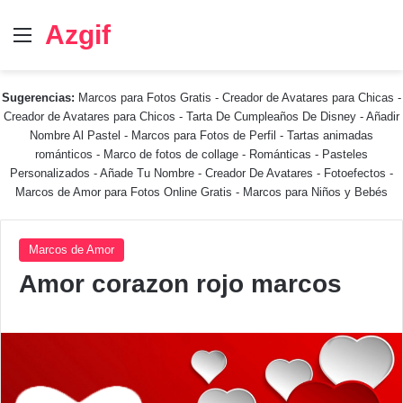
Azgif
Menú
Sugerencias:
Marcos para Fotos Gratis
-
Creador de Avatares para Chicas
-
Creador de Avatares para Chicos
-
Tarta De Cumpleaños De Disney
-
Añadir
Nombre Al Pastel
-
Marcos para Fotos de Perfil
-
Tartas animadas
románticos
-
Marco de fotos de collage
-
Románticas
-
Pasteles
Personalizados - Añade Tu Nombre
-
Creador De Avatares
-
Fotoefectos
-
Marcos de Amor para Fotos Online Gratis
-
Marcos para Niños y Bebés
Marcos de Amor
Amor corazon rojo marcos