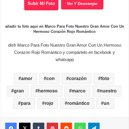
Subir Mi Foto
Ver Y Descargar
añadir tu foto aqui en Marco Para Foto Nuestro Gran Amor Con Un
Hermoso Corazón Rojo Romántico
disfr Marco Para Foto Nuestro Gran Amor Con Un Hermoso
Corazón Rojo Romántico y compártelo en facebook y
whatsapp
amor
con
corazón
foto
gran
hermoso
marco
nuestro
para
rojo
romántico
un
Facebook
X
Tumblr
Pinterest
Reddit
WhatsApp
Telegram