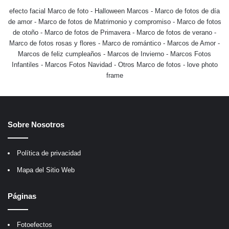
efecto facial Marco de foto
-
Halloween Marcos
-
Marco de fotos de día
de amor
-
Marco de fotos de Matrimonio y compromiso
-
Marco de fotos
de otoño
-
Marco de fotos de Primavera
-
Marco de fotos de verano
-
Marco de fotos rosas y flores
-
Marco de romántico
-
Marcos de Amor
-
Marcos de feliz cumpleaños
-
Marcos de Invierno
-
Marcos Fotos
Infantiles
-
Marcos Fotos Navidad
-
Otros Marco de fotos
-
love photo
frame
Sobre Nosotros
Política de privacidad
Mapa del Sitio Web
Páginas
Fotoefectos