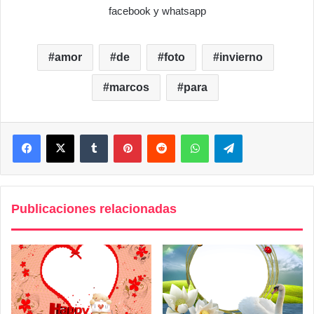
facebook y whatsapp
amor
de
foto
invierno
marcos
para
Facebook
X
Tumblr
Pinterest
Reddit
WhatsApp
Telegram
Publicaciones relacionadas