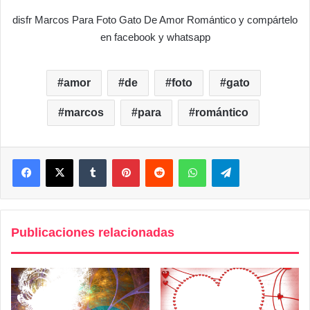
disfr Marcos Para Foto Gato De Amor Romántico y compártelo
en facebook y whatsapp
amor
de
foto
gato
marcos
para
romántico
Facebook
X
Tumblr
Pinterest
Reddit
WhatsApp
Telegram
Publicaciones relacionadas