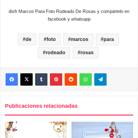
disfr Marcos Para Foto Rodeado De Rosas y compártelo en
facebook y whatsapp
de
foto
marcos
para
rodeado
rosas
Facebook
X
Tumblr
Pinterest
Reddit
WhatsApp
Telegram
Publicaciones relacionadas