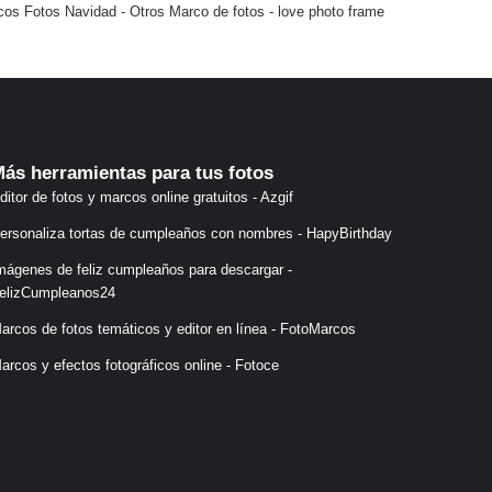
cos Fotos Navidad
-
Otros Marco de fotos
-
love photo frame
ás herramientas para tus fotos
ditor de fotos y marcos online gratuitos - Azgif
ersonaliza tortas de cumpleaños con nombres - HapyBirthday
mágenes de feliz cumpleaños para descargar -
elizCumpleanos24
arcos de fotos temáticos y editor en línea - FotoMarcos
arcos y efectos fotográficos online - Fotoce