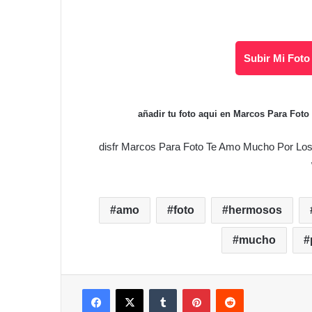
Subir Mi Foto
añadir tu foto aqui en Marcos Para F
disfr Marcos Para Foto Te Amo Mucho Por L
amo
foto
hermosos
mucho
Facebook
X
Tumblr
Pinterest
Reddit