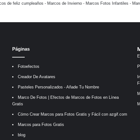
cos de feliz cumpleaños
-
Marcos de Invierno
-
Marcos Fotos Infantiles
-
Mar
Páginas
M
E
Fotoefectos
P
Creador De Avatares
I
F
Pasteles Personalizados - Añade Tu Nombre
M
Marco De Fotos | Efectos de Marcos de Fotos en Línea
Gratis
M
Cómo Crear Marcos para Fotos Gratis y Fácil con azgif.com
Marcos para Fotos Gratis
blog