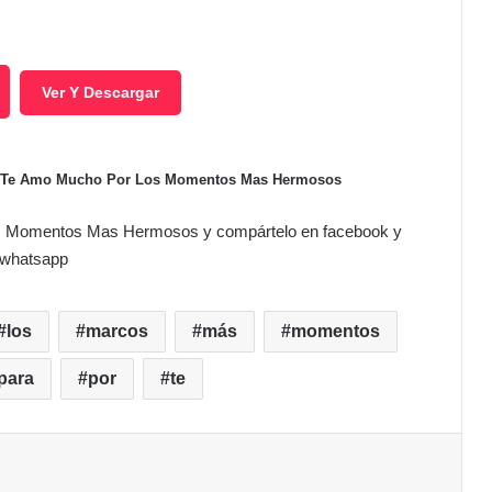
Ver Y Descargar
oto Te Amo Mucho Por Los Momentos Mas Hermosos
os Momentos Mas Hermosos y compártelo en facebook y
whatsapp
los
marcos
más
momentos
para
por
te