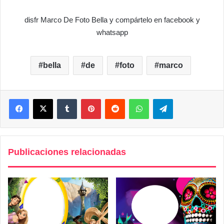
disfr Marco De Foto Bella y compártelo en facebook y
whatsapp
bella
de
foto
marco
Facebook
X
Tumblr
Pinterest
Reddit
WhatsApp
Telegram
Publicaciones relacionadas