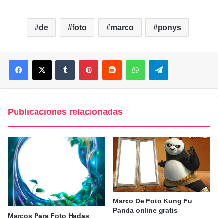
de
foto
marco
ponys
Facebook
X
Tumblr
Pinterest
Reddit
WhatsApp
Telegram
Publicaciones relacionadas
Marco De Foto Kung Fu
Panda online gratis
Marcos Para Foto Hadas