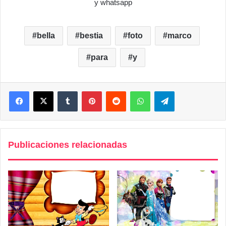
y whatsapp
bella
bestia
foto
marco
para
y
Facebook
X
Tumblr
Pinterest
Reddit
WhatsApp
Telegram
Publicaciones relacionadas