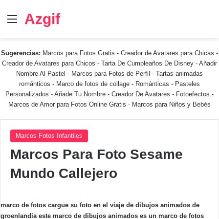
Azgif
Menú
Sugerencias:
Marcos para Fotos Gratis
-
Creador de Avatares para Chicas
-
Creador de Avatares para Chicos
-
Tarta De Cumpleaños De Disney
-
Añadir
Nombre Al Pastel
-
Marcos para Fotos de Perfil
-
Tartas animadas
románticos
-
Marco de fotos de collage
-
Románticas
-
Pasteles
Personalizados - Añade Tu Nombre
-
Creador De Avatares
-
Fotoefectos
-
Marcos de Amor para Fotos Online Gratis
-
Marcos para Niños y Bebés
Marcos Fotos Infantiles
Marcos Para Foto Sesame
Mundo Callejero
marco de fotos cargue su foto en el viaje de dibujos animados de
groenlandia este marco de dibujos animados es un marco de fotos