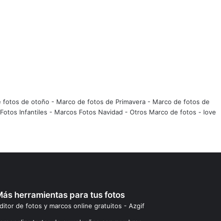
 fotos de otoño
-
Marco de fotos de Primavera
-
Marco de fotos de
Fotos Infantiles
-
Marcos Fotos Navidad
-
Otros Marco de fotos
-
love
ás herramientas para tus fotos
ditor de fotos y marcos online gratuitos - Azgif