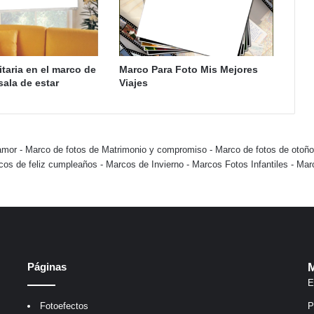
itaria en el marco de
Marco Para Foto Mis Mejores
sala de estar
Viajes
amor
-
Marco de fotos de Matrimonio y compromiso
-
Marco de fotos de otoño
cos de feliz cumpleaños
-
Marcos de Invierno
-
Marcos Fotos Infantiles
-
Mar
Páginas
M
E
Fotoefectos
P