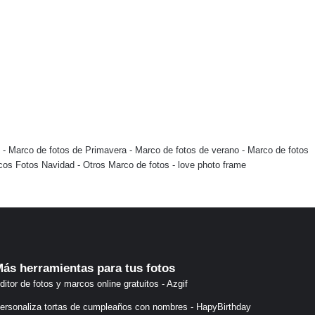
-
Marco de fotos de Primavera
-
Marco de fotos de verano
-
Marco de fotos
cos Fotos Navidad
-
Otros Marco de fotos
-
love photo frame
ás herramientas para tus fotos
ditor de fotos y marcos online gratuitos - Azgif
ersonaliza tortas de cumpleaños con nombres - HapyBirthday