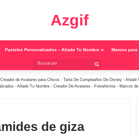
Azgif
Pasteles Personalizados – Añade Tu Nombre
Marcos para 
Buscar
por
-
Creador de Avatares para Chicos
-
Tarta De Cumpleaños De Disney
-
Añadir 
alizados - Añade Tu Nombre
-
Creador De Avatares
-
Fotoefectos
-
Marcos de 
ámides de giza