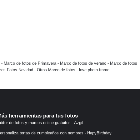
-
Marco de fotos de Primavera
-
Marco de fotos de verano
-
Marco de fotos
cos Fotos Navidad
-
Otros Marco de fotos
-
love photo frame
ás herramientas para tus fotos
ditor de fotos y marcos online gratuitos - Azgif
ersonaliza tortas de cumpleaños con nombres - HapyBirthday