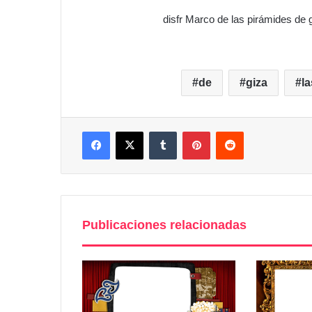
disfr Marco de las pirámides de
de
giza
la
Facebook
X
Tumblr
Pinterest
Reddit
Publicaciones relacionadas