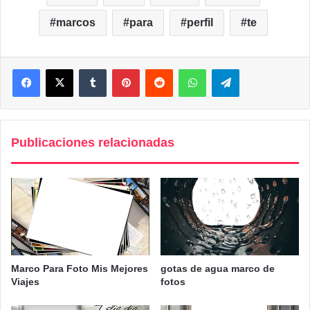
marcos
para
perfil
te
Facebook
X
Tumblr
Pinterest
Reddit
WhatsApp
Telegram
Publicaciones relacionadas
Marco Para Foto Mis Mejores
gotas de agua marco de
Viajes
fotos