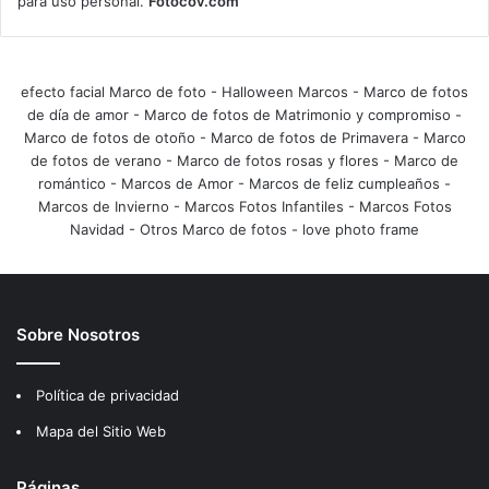
para uso personal.
Fotocov.com
efecto facial Marco de foto
-
Halloween Marcos
-
Marco de fotos
de día de amor
-
Marco de fotos de Matrimonio y compromiso
-
Marco de fotos de otoño
-
Marco de fotos de Primavera
-
Marco
de fotos de verano
-
Marco de fotos rosas y flores
-
Marco de
romántico
-
Marcos de Amor
-
Marcos de feliz cumpleaños
-
Marcos de Invierno
-
Marcos Fotos Infantiles
-
Marcos Fotos
Navidad
-
Otros Marco de fotos
-
love photo frame
Sobre Nosotros
Política de privacidad
Mapa del Sitio Web
Páginas