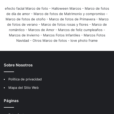
efecto facial Marco de foto
-
Halloween Marcos
-
Marco de fotos
de día de amor
-
Marco de fotos de Matrimonio y compromiso
-
Marco de fotos de otoño
-
Marco de fotos de Primavera
-
Marco
de fotos de verano
-
Marco de fotos rosas y flores
-
Marco de
romántico
-
Marcos de Amor
-
Marcos de feliz cumpleaños
-
Marcos de Invierno
-
Marcos Fotos Infantiles
-
Marcos Fotos
Navidad
-
Otros Marco de fotos
-
love photo frame
Sobre Nosotros
Política de privacidad
Mapa del Sitio Web
Páginas