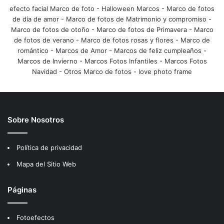
efecto facial Marco de foto
-
Halloween Marcos
-
Marco de fotos
de día de amor
-
Marco de fotos de Matrimonio y compromiso
-
Marco de fotos de otoño
-
Marco de fotos de Primavera
-
Marco
de fotos de verano
-
Marco de fotos rosas y flores
-
Marco de
romántico
-
Marcos de Amor
-
Marcos de feliz cumpleaños
-
Marcos de Invierno
-
Marcos Fotos Infantiles
-
Marcos Fotos
Navidad
-
Otros Marco de fotos
-
love photo frame
Sobre Nosotros
Política de privacidad
Mapa del Sitio Web
Páginas
Fotoefectos