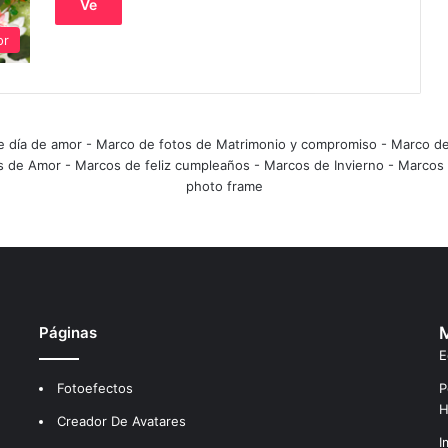
Ve
or
e día de amor
-
Marco de fotos de Matrimonio y compromiso
-
Marco de
s de Amor
-
Marcos de feliz cumpleaños
-
Marcos de Invierno
-
Marcos 
photo frame
Páginas
M
E
Fotoefectos
P
H
Creador De Avatares
I