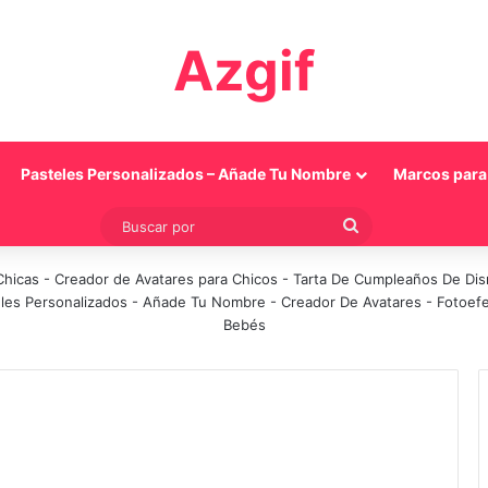
Azgif
Pasteles Personalizados – Añade Tu Nombre
Marcos para 
Buscar
por
Chicas
-
Creador de Avatares para Chicos
-
Tarta De Cumpleaños De Di
les Personalizados - Añade Tu Nombre
-
Creador De Avatares
-
Fotoef
Bebés