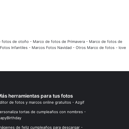
 fotos de otoño
-
Marco de fotos de Primavera
-
Marco de fotos de
Fotos Infantiles
-
Marcos Fotos Navidad
-
Otros Marco de fotos
-
love
ás herramientas para tus fotos
ditor de fotos y marcos online gratuitos - Azgif
ersonaliza tortas de cumpleaños con nombres -
apyBirthday
mágenes de feliz cumpleaños para descargar -