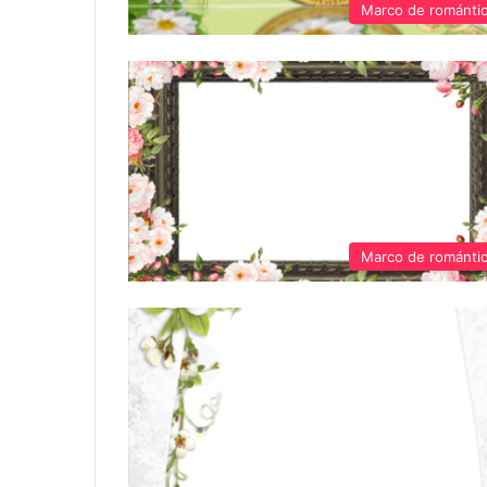
Marco de románti
Marco de románti