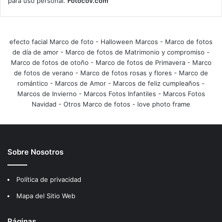
para uso personal.
Fotocov.com
efecto facial Marco de foto
-
Halloween Marcos
-
Marco de fotos
de día de amor
-
Marco de fotos de Matrimonio y compromiso
-
Marco de fotos de otoño
-
Marco de fotos de Primavera
-
Marco
de fotos de verano
-
Marco de fotos rosas y flores
-
Marco de
romántico
-
Marcos de Amor
-
Marcos de feliz cumpleaños
-
Marcos de Invierno
-
Marcos Fotos Infantiles
-
Marcos Fotos
Navidad
-
Otros Marco de fotos
-
love photo frame
Sobre Nosotros
Política de privacidad
Mapa del Sitio Web
Páginas