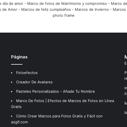
e día de amor
-
Marco de fotos de Matrimonio y compromiso
-
Marco de
s de Amor
-
Marcos de feliz cumpleaños
-
Marcos de Invierno
-
Marcos 
photo frame
Páginas
M
E
Fotoefectos
P
H
Creador De Avatares
I
Pasteles Personalizados - Añade Tu Nombre
F
Marco De Fotos | Efectos de Marcos de Fotos en Línea
M
Gratis
M
Cómo Crear Marcos para Fotos Gratis y Fácil con
azgif.com