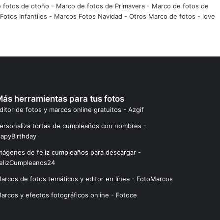
 fotos de otoño
-
Marco de fotos de Primavera
-
Marco de fotos de
Fotos Infantiles
-
Marcos Fotos Navidad
-
Otros Marco de fotos
-
love
ás herramientas para tus fotos
ditor de fotos y marcos online gratuitos - Azgif
ersonaliza tortas de cumpleaños con nombres -
apyBirthday
mágenes de feliz cumpleaños para descargar -
elizCumpleanos24
arcos de fotos temáticos y editor en línea - FotoMarcos
arcos y efectos fotográficos online - Fotoce