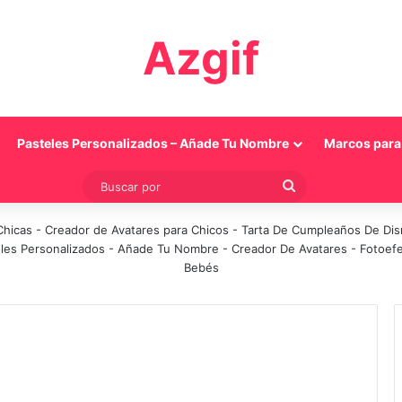
Azgif
Pasteles Personalizados – Añade Tu Nombre
Marcos para 
Buscar
por
Chicas
-
Creador de Avatares para Chicos
-
Tarta De Cumpleaños De Di
les Personalizados - Añade Tu Nombre
-
Creador De Avatares
-
Fotoef
Bebés