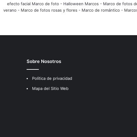
efecto facial Marco de foto
-
Halloween Marcos
-
Marco de fotos d
verano
-
Marco de fotos rosas y flores
-
Marco de romántico
-
Marco
Sobre Nosotros
Política de privacidad
Mapa del Sitio Web