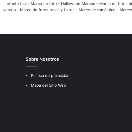
efecto facial Marco de foto
-
Halloween Marcos
-
Marco de fotos d
verano
-
Marco de fotos rosas y flores
-
Marco de romántico
-
Marco
Sobre Nosotros
Política de privacidad
Mapa del Sitio Web