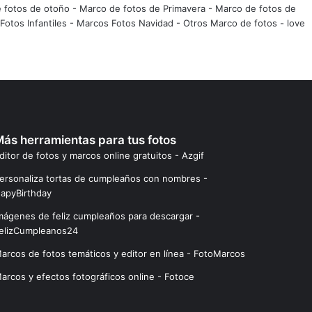
 fotos de otoño
-
Marco de fotos de Primavera
-
Marco de fotos de
Fotos Infantiles
-
Marcos Fotos Navidad
-
Otros Marco de fotos
-
love
ás herramientas para tus fotos
ditor de fotos y marcos online gratuitos - Azgif
ersonaliza tortas de cumpleaños con nombres -
apyBirthday
mágenes de feliz cumpleaños para descargar -
elizCumpleanos24
arcos de fotos temáticos y editor en línea - FotoMarcos
arcos y efectos fotográficos online - Fotoce