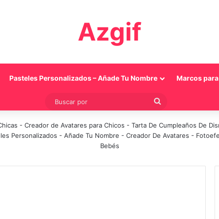
Azgif
Pasteles Personalizados – Añade Tu Nombre
Marcos para 
Buscar
por
Chicas
-
Creador de Avatares para Chicos
-
Tarta De Cumpleaños De Di
les Personalizados - Añade Tu Nombre
-
Creador De Avatares
-
Fotoef
Bebés