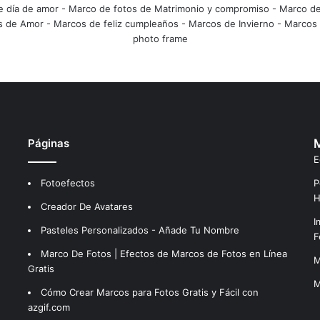
e día de amor
-
Marco de fotos de Matrimonio y compromiso
-
Marco de
s de Amor
-
Marcos de feliz cumpleaños
-
Marcos de Invierno
-
Marcos 
photo frame
Páginas
M
E
Fotoefectos
P
H
Creador De Avatares
I
Pasteles Personalizados - Añade Tu Nombre
F
Marco De Fotos | Efectos de Marcos de Fotos en Línea
M
Gratis
M
Cómo Crear Marcos para Fotos Gratis y Fácil con
azgif.com