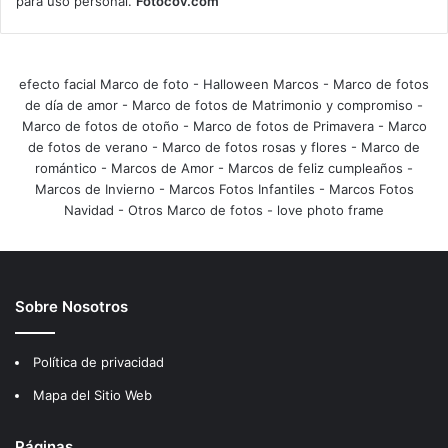
para uso personal.
Fotocov.com
efecto facial Marco de foto
-
Halloween Marcos
-
Marco de fotos
de día de amor
-
Marco de fotos de Matrimonio y compromiso
-
Marco de fotos de otoño
-
Marco de fotos de Primavera
-
Marco
de fotos de verano
-
Marco de fotos rosas y flores
-
Marco de
romántico
-
Marcos de Amor
-
Marcos de feliz cumpleaños
-
Marcos de Invierno
-
Marcos Fotos Infantiles
-
Marcos Fotos
Navidad
-
Otros Marco de fotos
-
love photo frame
Sobre Nosotros
Política de privacidad
Mapa del Sitio Web
Páginas