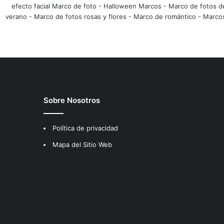
efecto facial Marco de foto
-
Halloween Marcos
-
Marco de fotos d
verano
-
Marco de fotos rosas y flores
-
Marco de romántico
-
Marco
Sobre Nosotros
Política de privacidad
Mapa del Sitio Web