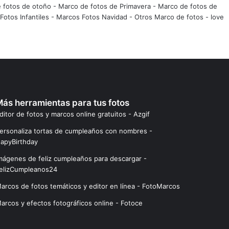
 fotos de otoño
-
Marco de fotos de Primavera
-
Marco de fotos de
Fotos Infantiles
-
Marcos Fotos Navidad
-
Otros Marco de fotos
-
love
ás herramientas para tus fotos
ditor de fotos y marcos online gratuitos - Azgif
ersonaliza tortas de cumpleaños con nombres -
apyBirthday
mágenes de feliz cumpleaños para descargar -
elizCumpleanos24
arcos de fotos temáticos y editor en línea - FotoMarcos
arcos y efectos fotográficos online - Fotoce