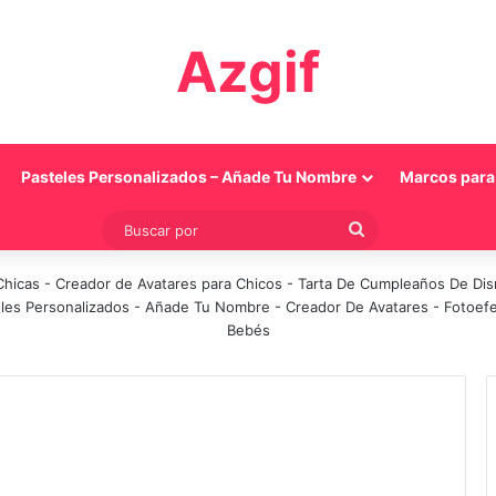
Azgif
Pasteles Personalizados – Añade Tu Nombre
Marcos para 
Buscar
por
Chicas
-
Creador de Avatares para Chicos
-
Tarta De Cumpleaños De Di
les Personalizados - Añade Tu Nombre
-
Creador De Avatares
-
Fotoef
Bebés