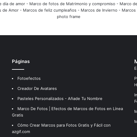
e día de amor
-
Marco de fotos de Matrimonio y compromiso
-
Marco de
s de Amor
-
Marcos de feliz cumpleaños
-
Marcos de Invierno
-
Marcos 
photo frame
Páginas
M
E
Fotoefectos
P
H
Creador De Avatares
I
Pasteles Personalizados - Añade Tu Nombre
F
Marco De Fotos | Efectos de Marcos de Fotos en Línea
M
Gratis
M
Cómo Crear Marcos para Fotos Gratis y Fácil con
azgif.com