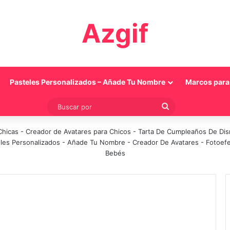
Azgif
Pasteles Personalizados – Añade Tu Nombre
Marcos para 
Buscar
por
Chicas
-
Creador de Avatares para Chicos
-
Tarta De Cumpleaños De Di
les Personalizados - Añade Tu Nombre
-
Creador De Avatares
-
Fotoef
Bebés