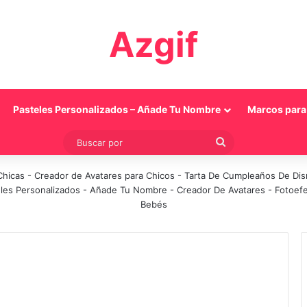
Azgif
Pasteles Personalizados – Añade Tu Nombre
Marcos para 
Buscar
por
Chicas
-
Creador de Avatares para Chicos
-
Tarta De Cumpleaños De Di
les Personalizados - Añade Tu Nombre
-
Creador De Avatares
-
Fotoef
Bebés