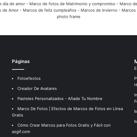
e día de amor
-
Marco de fotos de Matrimonio y compromiso
-
Marco de
s de Amor
-
Marcos de feliz cumpleaños
-
Marcos de Invierno
-
Marcos 
photo frame
Páginas
M
E
Fotoefectos
P
H
Creador De Avatares
I
Pasteles Personalizados - Añade Tu Nombre
F
Marco De Fotos | Efectos de Marcos de Fotos en Línea
M
Gratis
M
Cómo Crear Marcos para Fotos Gratis y Fácil con
azgif.com