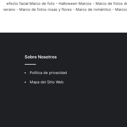
efecto facial Marco de foto
-
Halloween Marcos
-
Marco de fotos d
verano
-
Marco de fotos rosas y flores
-
Marco de romántico
-
Marco
Sobre Nosotros
Política de privacidad
Mapa del Sitio Web