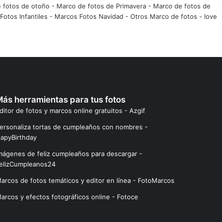
 fotos de otoño
-
Marco de fotos de Primavera
-
Marco de fotos de
Fotos Infantiles
-
Marcos Fotos Navidad
-
Otros Marco de fotos
-
love
ás herramientas para tus fotos
ditor de fotos y marcos online gratuitos - Azgif
ersonaliza tortas de cumpleaños con nombres -
apyBirthday
mágenes de feliz cumpleaños para descargar -
elizCumpleanos24
arcos de fotos temáticos y editor en línea - FotoMarcos
arcos y efectos fotográficos online - Fotoce