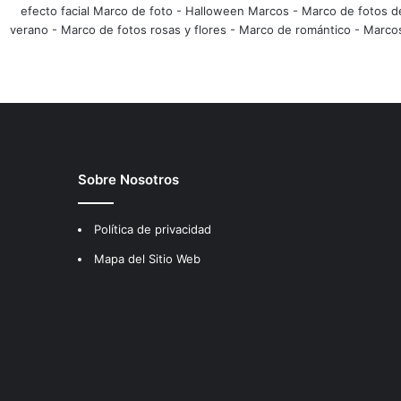
efecto facial Marco de foto
-
Halloween Marcos
-
Marco de fotos d
verano
-
Marco de fotos rosas y flores
-
Marco de romántico
-
Marco
Sobre Nosotros
Política de privacidad
Mapa del Sitio Web