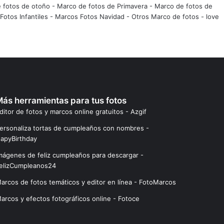
 fotos de otoño
-
Marco de fotos de Primavera
-
Marco de fotos de
Fotos Infantiles
-
Marcos Fotos Navidad
-
Otros Marco de fotos
-
love
ás herramientas para tus fotos
ditor de fotos y marcos online gratuitos - Azgif
ersonaliza tortas de cumpleaños con nombres -
apyBirthday
mágenes de feliz cumpleaños para descargar -
elizCumpleanos24
arcos de fotos temáticos y editor en línea - FotoMarcos
arcos y efectos fotográficos online - Fotoce