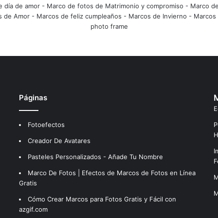
e día de amor
-
Marco de fotos de Matrimonio y compromiso
-
Marco de
s de Amor
-
Marcos de feliz cumpleaños
-
Marcos de Invierno
-
Marcos 
photo frame
Páginas
M
E
Fotoefectos
P
H
Creador De Avatares
I
Pasteles Personalizados - Añade Tu Nombre
F
Marco De Fotos | Efectos de Marcos de Fotos en Línea
M
Gratis
M
Cómo Crear Marcos para Fotos Gratis y Fácil con
azgif.com