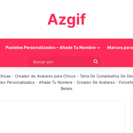
Azgif
Pasteles Personalizados – Añade Tu Nombre
Marcos para 
Buscar
por
Chicas
-
Creador de Avatares para Chicos
-
Tarta De Cumpleaños De Di
les Personalizados - Añade Tu Nombre
-
Creador De Avatares
-
Fotoef
Bebés