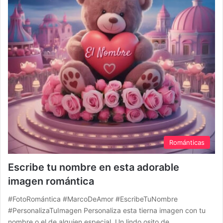
Románticas
Escribe tu nombre en esta adorable
imagen romántica
#FotoRomántica #MarcoDeAmor #EscribeTuNombre
#PersonalizaTuImagen Personaliza esta tierna imagen con tu
nombre o el de alguien especial. Un lindo osito de…