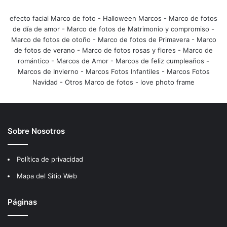
efecto facial Marco de foto
-
Halloween Marcos
-
Marco de fotos
de día de amor
-
Marco de fotos de Matrimonio y compromiso
-
Marco de fotos de otoño
-
Marco de fotos de Primavera
-
Marco
de fotos de verano
-
Marco de fotos rosas y flores
-
Marco de
romántico
-
Marcos de Amor
-
Marcos de feliz cumpleaños
-
Marcos de Invierno
-
Marcos Fotos Infantiles
-
Marcos Fotos
Navidad
-
Otros Marco de fotos
-
love photo frame
Sobre Nosotros
Política de privacidad
Mapa del Sitio Web
Páginas