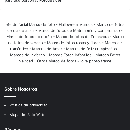
para uso personal.
Fotocov.com
efecto facial Marco de foto
-
Halloween Marcos
-
Marco de fotos
de día de amor
-
Marco de fotos de Matrimonio y compromiso
-
Marco de fotos de otoño
-
Marco de fotos de Primavera
-
Marco
de fotos de verano
-
Marco de fotos rosas y flores
-
Marco de
romántico
-
Marcos de Amor
-
Marcos de feliz cumpleaños
-
Marcos de Invierno
-
Marcos Fotos Infantiles
-
Marcos Fotos
Navidad
-
Otros Marco de fotos
-
love photo frame
Sobre Nosotros
Política de privacidad
Mapa del Sitio Web
Páginas