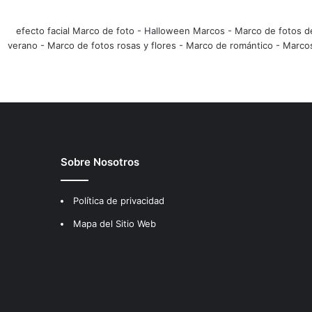
efecto facial Marco de foto
-
Halloween Marcos
-
Marco de fotos d
verano
-
Marco de fotos rosas y flores
-
Marco de romántico
-
Marco
Sobre Nosotros
Política de privacidad
Mapa del Sitio Web