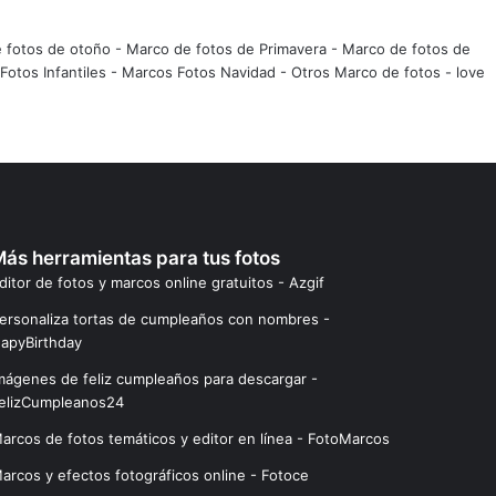
 fotos de otoño
-
Marco de fotos de Primavera
-
Marco de fotos de
Fotos Infantiles
-
Marcos Fotos Navidad
-
Otros Marco de fotos
-
love
ás herramientas para tus fotos
ditor de fotos y marcos online gratuitos - Azgif
ersonaliza tortas de cumpleaños con nombres -
apyBirthday
mágenes de feliz cumpleaños para descargar -
elizCumpleanos24
arcos de fotos temáticos y editor en línea - FotoMarcos
arcos y efectos fotográficos online - Fotoce