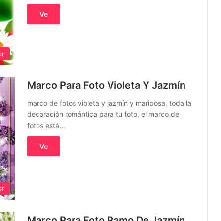
Ve
or
Marco Para Foto Violeta Y Jazmín
marco de fotos violeta y jazmín y mariposa, toda la
decoración romántica para tu foto, el marco de
fotos está…
Ve
or
Marco Para Foto Ramo De Jazmín