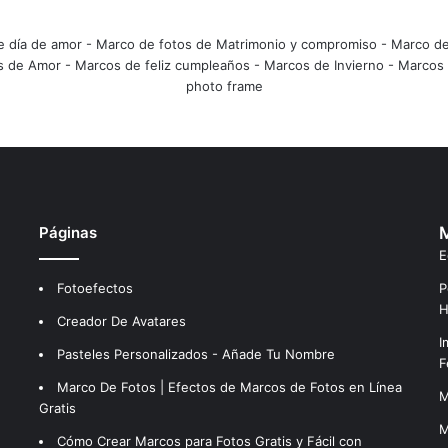
e día de amor
-
Marco de fotos de Matrimonio y compromiso
-
Marco de
s de Amor
-
Marcos de feliz cumpleaños
-
Marcos de Invierno
-
Marcos 
photo frame
Páginas
M
E
Fotoefectos
P
H
Creador De Avatares
I
Pasteles Personalizados - Añade Tu Nombre
F
Marco De Fotos | Efectos de Marcos de Fotos en Línea
M
Gratis
M
Cómo Crear Marcos para Fotos Gratis y Fácil con