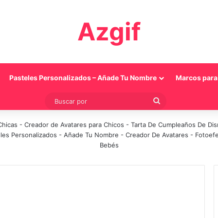
Azgif
Pasteles Personalizados – Añade Tu Nombre
Marcos para 
Buscar
por
Chicas
-
Creador de Avatares para Chicos
-
Tarta De Cumpleaños De Di
les Personalizados - Añade Tu Nombre
-
Creador De Avatares
-
Fotoef
Bebés