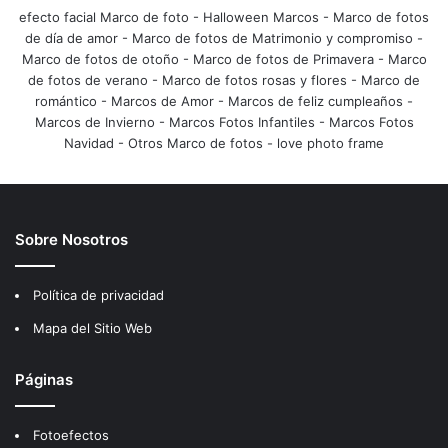
efecto facial Marco de foto
-
Halloween Marcos
-
Marco de fotos
de día de amor
-
Marco de fotos de Matrimonio y compromiso
-
Marco de fotos de otoño
-
Marco de fotos de Primavera
-
Marco
de fotos de verano
-
Marco de fotos rosas y flores
-
Marco de
romántico
-
Marcos de Amor
-
Marcos de feliz cumpleaños
-
Marcos de Invierno
-
Marcos Fotos Infantiles
-
Marcos Fotos
Navidad
-
Otros Marco de fotos
-
love photo frame
Sobre Nosotros
Política de privacidad
Mapa del Sitio Web
Páginas
Fotoefectos