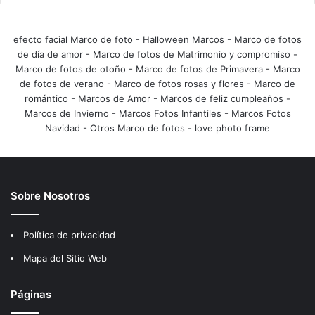
efecto facial Marco de foto
-
Halloween Marcos
-
Marco de fotos
de día de amor
-
Marco de fotos de Matrimonio y compromiso
-
Marco de fotos de otoño
-
Marco de fotos de Primavera
-
Marco
de fotos de verano
-
Marco de fotos rosas y flores
-
Marco de
romántico
-
Marcos de Amor
-
Marcos de feliz cumpleaños
-
Marcos de Invierno
-
Marcos Fotos Infantiles
-
Marcos Fotos
Navidad
-
Otros Marco de fotos
-
love photo frame
Sobre Nosotros
Política de privacidad
Mapa del Sitio Web
Páginas