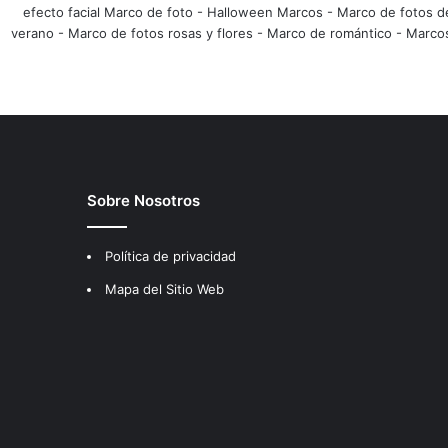
efecto facial Marco de foto
-
Halloween Marcos
-
Marco de fotos d
verano
-
Marco de fotos rosas y flores
-
Marco de romántico
-
Marco
Sobre Nosotros
Política de privacidad
Mapa del Sitio Web