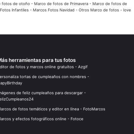
 fotos de otoño
-
Marco de fotos de Primavera
-
Marco de fotos de
Fotos Infantiles
-
Marcos Fotos Navidad
-
Otros Marco de fotos
-
love
ás herramientas para tus fotos
ditor de fotos y marcos online gratuitos - Azgif
ersonaliza tortas de cumpleaños con nombres -
apyBirthday
mágenes de feliz cumpleaños para descargar -
elizCumpleanos24
arcos de fotos temáticos y editor en línea - FotoMarcos
arcos y efectos fotográficos online - Fotoce