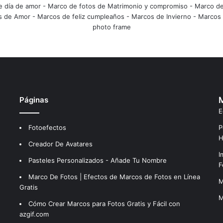
e día de amor
-
Marco de fotos de Matrimonio y compromiso
-
Marco de
s de Amor
-
Marcos de feliz cumpleaños
-
Marcos de Invierno
-
Marcos 
photo frame
Páginas
M
E
Fotoefectos
P
H
Creador De Avatares
I
Pasteles Personalizados - Añade Tu Nombre
F
Marco De Fotos | Efectos de Marcos de Fotos en Línea
M
Gratis
M
Cómo Crear Marcos para Fotos Gratis y Fácil con
azgif.com