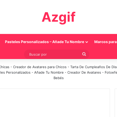
Azgif
Pasteles Personalizados – Añade Tu Nombre
Marcos para 
Buscar
por
Chicas
-
Creador de Avatares para Chicos
-
Tarta De Cumpleaños De Di
les Personalizados - Añade Tu Nombre
-
Creador De Avatares
-
Fotoef
Bebés